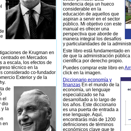
tendencia deja un hueco
l
considerable en la
educación de aquellos que
aspiran a servir en el sector
público. Mi objetivo con este
manual es ofrecer una
de
perspectiva que aborde de
de
manera integral los desafíos
y particularidades de la administ
Este libro está fundamentado en 
tigaciones de Krugman en
de que la administración pública
n centrado en Mercados
científica por derecho propio.
s a escala, los efectos de
greso técnico en la
Puedes comprar este libro en
Am
s considerado co-fundador
click en la imagen.
mercio Exterior y de la
Diccionario economía y
hy.
finanzas
En el mundo de la
ta de
economía, un lenguaje
ó
especializado se ha
n el
desarrollado a lo largo de
 dio
los años. Este diccionario
 y la
es una puerta de entrada a
ese lenguaje. Aquí,
en
encontrarás más de 1200
n en
definiciones de términos
económicos clave que te