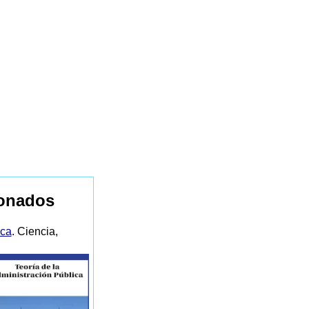
ionados
ica
. Ciencia,