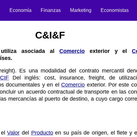
n
Economía
Finanzas
Marketing
Economistas
C&I&F
utiliza asociada al
Comercio
exterior y el
C
íses.
freight). Es una modalidad del contrato mercantil de
 CIF
Del inglés: cost, insurance, freight, de utiliza
tos documentales y en el
Comercio
exterior. Por este co
oncluir un acuerdo contractual de transporte en las co
 las mercancías al puerto de destino, a cuyo cargo corr
 el
Valor
del
Producto
en su país de origen, el flete y 