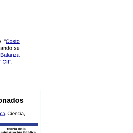
o "
Costo
ando se
a
Balanza
r CIF
.
ionados
ica
. Ciencia,