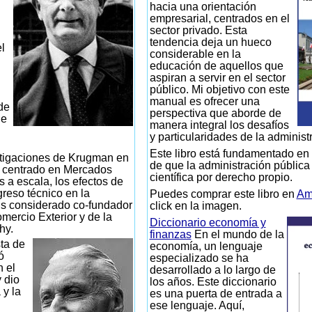
hacia una orientación
empresarial, centrados en el
sector privado. Esta
tendencia deja un hueco
l
considerable en la
educación de aquellos que
aspiran a servir en el sector
público. Mi objetivo con este
manual es ofrecer una
de
perspectiva que aborde de
de
manera integral los desafíos
y particularidades de la administ
Este libro está fundamentado en 
tigaciones de Krugman en
de que la administración pública
n centrado en Mercados
científica por derecho propio.
s a escala, los efectos de
greso técnico en la
Puedes comprar este libro en
Am
s considerado co-fundador
click en la imagen.
mercio Exterior y de la
Diccionario economía y
hy.
finanzas
En el mundo de la
ta de
economía, un lenguaje
ó
especializado se ha
n el
desarrollado a lo largo de
 dio
los años. Este diccionario
 y la
es una puerta de entrada a
ese lenguaje. Aquí,