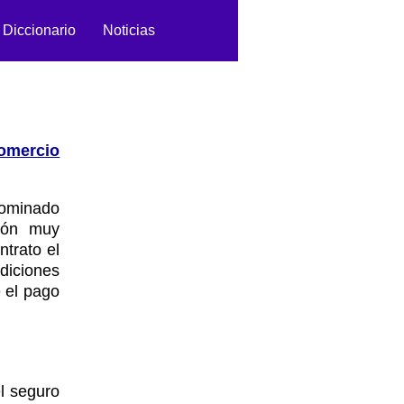
Diccionario
Noticias
omercio
nominado
ción muy
ntrato el
ndiciones
e el pago
el seguro