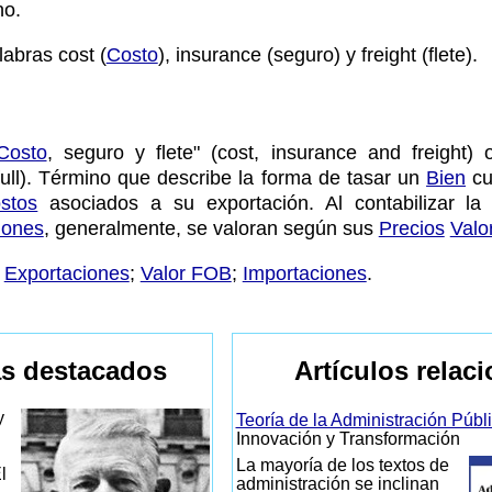
no.
labras cost (
Costo
), insurance (seguro) y freight (flete).
Costo
, seguro y flete" (cost, insurance and freight) 
full). Término que describe la forma de tasar un
Bien
cu
stos
asociados a su exportación. Al contabilizar l
iones
, generalmente, se valoran según sus
Precios
Valo
;
Exportaciones
;
Valor FOB
;
Importaciones
.
s destacados
Artículos relac
y
Teoría de la Administración Públ
Innovación y Transformación
La mayoría de los textos de
l
administración se inclinan