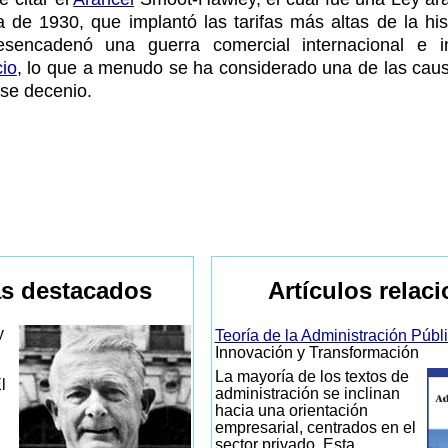
e 1930, que implantó las tarifas más altas de la hist
sencadenó una guerra comercial internacional e i
io
, lo que a menudo se ha considerado una de las caus
se decenio.
s destacados
Artículos relac
y
Teoría de la Administración Públ
Innovación y Transformación
La mayoría de los textos de
l
administración se inclinan
hacia una orientación
empresarial, centrados en el
sector privado. Esta