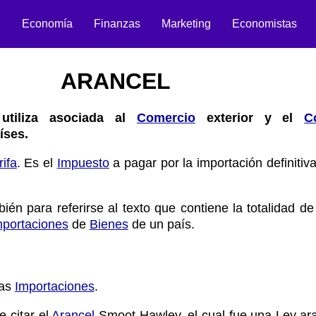
n
Economía
Finanzas
Marketing
Economistas
ARANCEL
utiliza asociada al
Comercio
exterior y el
C
íses.
rifa
. Es el
Impuesto
a pagar por la importación definitiv
én para referirse al texto que contiene la totalidad de
mportaciones
de
Bienes
de un país.
las
Importaciones
.
 citar el
Arancel
Smoot-Hawley, el cual fue una Ley ara