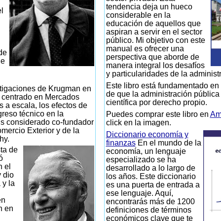
tendencia deja un hueco
l
considerable en la
educación de aquellos que
aspiran a servir en el sector
público. Mi objetivo con este
manual es ofrecer una
de
perspectiva que aborde de
de
manera integral los desafíos
y particularidades de la administ
Este libro está fundamentado en 
tigaciones de Krugman en
de que la administración pública
n centrado en Mercados
científica por derecho propio.
s a escala, los efectos de
greso técnico en la
Puedes comprar este libro en
Am
s considerado co-fundador
click en la imagen.
mercio Exterior y de la
Diccionario economía y
hy.
finanzas
En el mundo de la
ta de
economía, un lenguaje
ó
especializado se ha
n el
desarrollado a lo largo de
 dio
los años. Este diccionario
 y la
es una puerta de entrada a
ese lenguaje. Aquí,
en
encontrarás más de 1200
n en
definiciones de términos
económicos clave que te