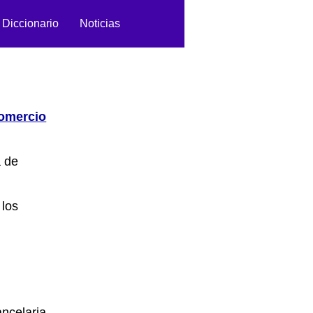
Diccionario
Noticias
omercio
a de
 los
ncelaria