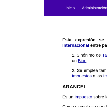
Inicio
Administració
Esta expresión se 
Internacional
entre pa
1. Sinónimo de
Ta
un
Bien
.
2. Se emplea tambi
Impuestos
a las
I
ARANCEL
Es un
Impuesto
sobre 
Como ejemplo se puede