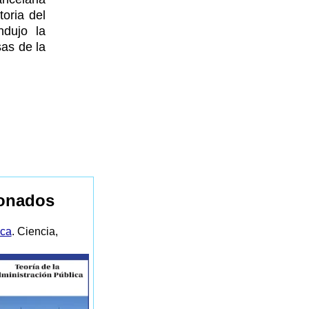
oria del
ndujo la
as de la
ionados
ica
. Ciencia,