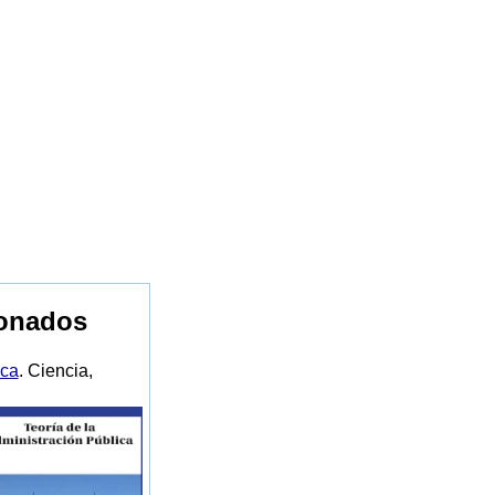
ionados
ica
. Ciencia,