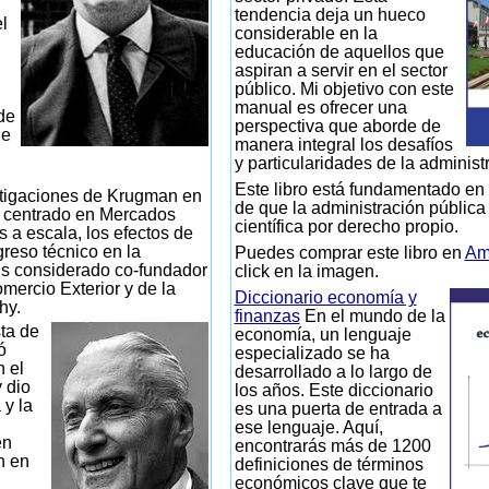
tendencia deja un hueco
l
considerable en la
educación de aquellos que
aspiran a servir en el sector
público. Mi objetivo con este
manual es ofrecer una
de
perspectiva que aborde de
de
manera integral los desafíos
y particularidades de la administ
Este libro está fundamentado en 
tigaciones de Krugman en
de que la administración pública
n centrado en Mercados
científica por derecho propio.
s a escala, los efectos de
greso técnico en la
Puedes comprar este libro en
Am
s considerado co-fundador
click en la imagen.
mercio Exterior y de la
Diccionario economía y
hy.
finanzas
En el mundo de la
ta de
economía, un lenguaje
ó
especializado se ha
n el
desarrollado a lo largo de
 dio
los años. Este diccionario
 y la
es una puerta de entrada a
ese lenguaje. Aquí,
en
encontrarás más de 1200
n en
definiciones de términos
económicos clave que te