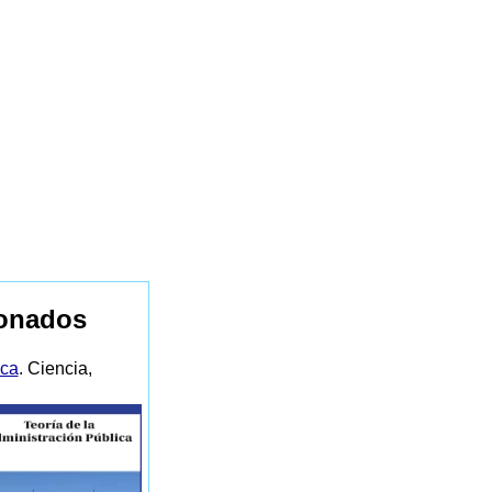
ionados
ica
. Ciencia,