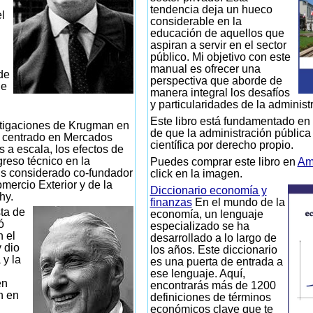
tendencia deja un hueco
l
considerable en la
educación de aquellos que
aspiran a servir en el sector
público. Mi objetivo con este
manual es ofrecer una
de
perspectiva que aborde de
de
manera integral los desafíos
y particularidades de la administ
Este libro está fundamentado en 
tigaciones de Krugman en
de que la administración pública
n centrado en Mercados
científica por derecho propio.
s a escala, los efectos de
greso técnico en la
Puedes comprar este libro en
Am
s considerado co-fundador
click en la imagen.
mercio Exterior y de la
Diccionario economía y
hy.
finanzas
En el mundo de la
ta de
economía, un lenguaje
ó
especializado se ha
n el
desarrollado a lo largo de
 dio
los años. Este diccionario
 y la
es una puerta de entrada a
ese lenguaje. Aquí,
en
encontrarás más de 1200
n en
definiciones de términos
económicos clave que te